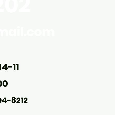
202
にはお気を付けください。
、GWの休業日についての
らせです！ 弊社は5/3~5/6
休みとなっております。 電
mail.com
留守番電話に繋がりますの
メッセージを残していただ
、メールまたはこのホーム
ジからお問い合わせくださ
 営業日でも電話が
-11
00
4-8212