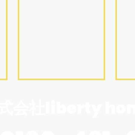
梅雨入り前に知っておきた
G
い「見えない結露」の落と
式会社liberty hon
久し
し穴
まし
お久しぶりです。 最近雨の日が
しょ
多くなってきましたが、皆様い
たが
かがお過ごしでしょうか？ 梅雨
風で
の時期は、お客様から「家全体