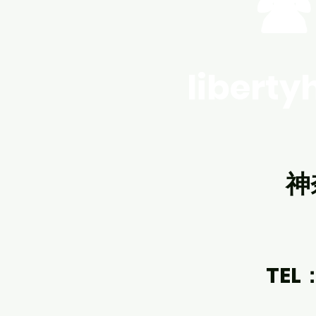
☎
めの「プチリフォーム」をご紹
介します！ 実は、ちょっとした
手間で夏の暮らしがぐっと楽に
なるんです。 1.網戸の張り替
libert
え・交換 網戸の目が詰まってい
ませんか？ 網戸を新しくすると
風通しが驚くほどよくなりま
す。 夏場の「窓を開けて涼む」
がもっと気持ちよく！ 2.断熱カ
ーテン・遮熱シートの設置
神
TEL：