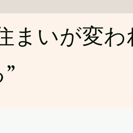
​“住まいが変
”