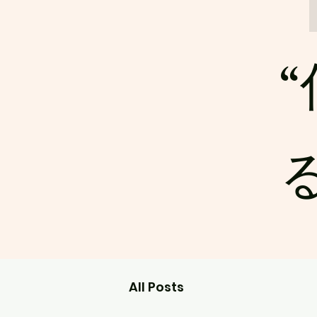
る
All Posts