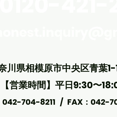
0120-421-
体調
がジメッとする」「お風呂場の
さて
カビが気になる」といったご相
お知
談をよくいただきます。 結露と
がお
いうと冬の窓ガラスというイメ
yhonest.inquiry@g
話は
ージですが、実はこの「梅雨時
で、
期の湿気」こそ、お家の健康を
くか
左右する大きなポイントなんで
ペー
す。 「ちょっとくらい濡れても
い。
すぐ乾くでしょ？」と思いがち
な結露ですが、壁の表面だけで
奈川県相模原市中央区青葉1-14
【営業時間】平日9:30〜18:
042-704-8211 /
FAX：042-70