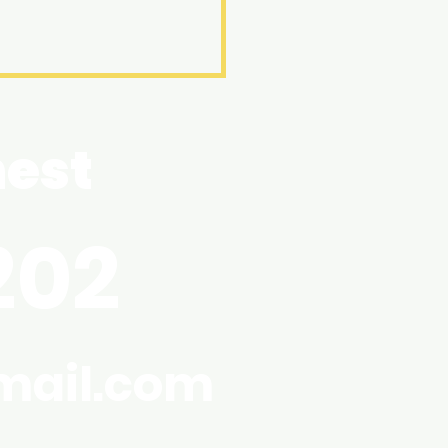
W休業日のお知らせ
est
ぶりの投稿になってしまい
たが皆様いかがお過ごしで
うか？ 暖かくなってきまし
、夏のように暑い日や雨や
202
冷え込む日もありますので
にはお気を付けください。
、GWの休業日についての
らせです！ 弊社は5/3~5/6
休みとなっております。 電
mail.com
留守番電話に繋がりますの
メッセージを残していただ
、メールまたはこのホーム
ジからお問い合わせくださ