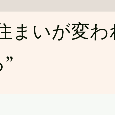
​“住まいが変
”