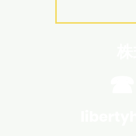
夏がもっと快適に！今すぐ
できる「お家のプチリフォ
株
ーム」3選
暑い夏、家の中で少しでも涼し
く、快適に過ごしたいですよ
ね。 でも大掛かりな工事は大
☎
変・・・そんな方にこそおすす
めの「プチリフォーム」をご紹
介します！ 実は、ちょっとした
手間で夏の暮らしがぐっと楽に
なるんです。 1.網戸の張り替
libert
え・交換 網戸の目が詰まってい
ませんか？ 網戸を新しくすると
風通しが驚くほどよくなりま
す。 夏場の「窓を開けて涼む」