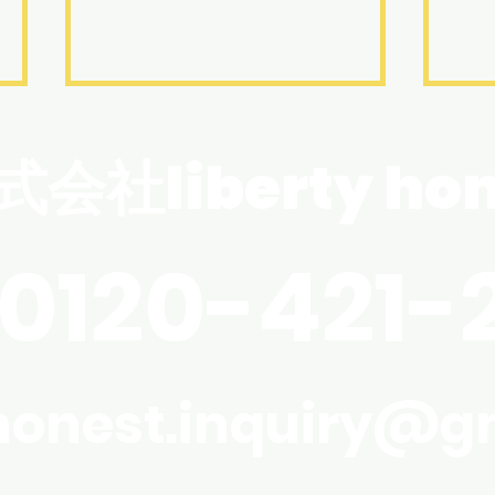
梅雨入り前に知っておきた
G
い「見えない結露」の落と
式会社liberty hon
久し
し穴
まし
お久しぶりです。 最近雨の日が
しょ
多くなってきましたが、皆様い
たが
かがお過ごしでしょうか？ 梅雨
0120-421-
風で
の時期は、お客様から「家全体
体調
がジメッとする」「お風呂場の
さて
カビが気になる」といったご相
お知
談をよくいただきます。 結露と
がお
いうと冬の窓ガラスというイメ
yhonest.inquiry@g
話は
ージですが、実はこの「梅雨時
で、
期の湿気」こそ、お家の健康を
くか
左右する大きなポイントなんで
ペー
す。 「ちょっとくらい濡れても