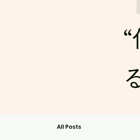
る
All Posts